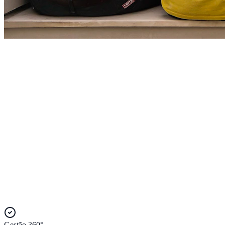
Descubra Quanto Pode Ganhar
Como Funciona
Gratuito
Guia: Comprovativo de Seguro
Gestão 360°