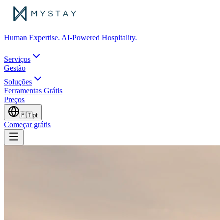
Human Expertise. AI-Powered Hospitality.
Serviços
Gestão
Soluções
Ferramentas Grátis
Preços
🇵🇹
pt
Começar grátis